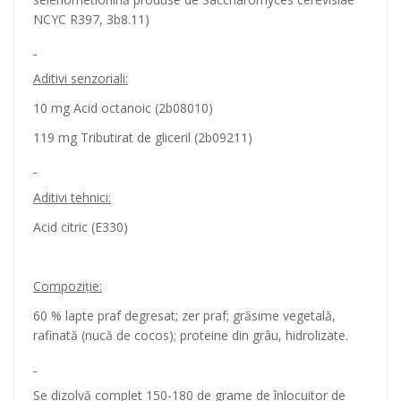
NCYC R397, 3b8.11)
Aditivi senzoriali:
10 mg Acid octanoic (2b08010)
119 mg Tributirat de gliceril (2b09211)
Aditivi tehnici:
Acid citric (E330)
Compoziţie:
60 % lapte praf degresat; zer praf; grăsime vegetală,
rafinată (nucă de cocos); proteine ​​din grâu, hidrolizate.
Se dizolvă complet 150-180 de grame de înlocuitor de