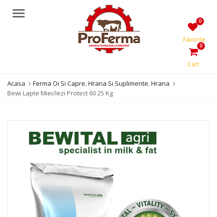
Meniu
0
Favorite
0
Cart
Acasa
Ferma Oi Si Capre
,
Hrana Si Suplimente
,
Hrana
Bewi Lapte Miei/Iezi Protect 60 25 Kg