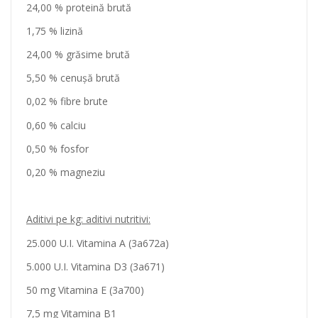
24,00 % proteină brută
c
t
1,75 % lizină
6
24,00 % grăsime brută
0
2
5,50 % cenușă brută
5
0,02 % fibre brute
K
g
0,60 % calciu
0,50 % fosfor
0,20 % magneziu
Aditivi pe kg: aditivi nutritivi:
25.000 U.I. Vitamina A (3a672a)
5.000 U.I. Vitamina D3 (3a671)
50 mg Vitamina E (3a700)
7,5 mg Vitamina B1