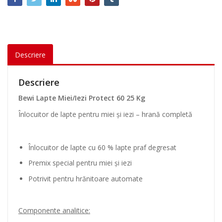
w
i
L
a
p
Descriere
t
e
M
Descriere
i
Bewi Lapte Miei/Iezi Protect 60 25 Kg
e
i
Înlocuitor de lapte pentru miei și iezi – hrană completă
/
I
e
Înlocuitor de lapte cu 60 % lapte praf degresat
z
Premix special pentru miei și iezi
i
P
Potrivit pentru hrănitoare automate
r
o
t
Componente analitice:
e