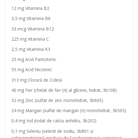
12 mg Vitamina B2
3,5 mg Vitamina B6
33 mcg Vitamina B12
225 mg Vitamina C
2,5 mg Vitamina K3
25 mg Acid Pantotenic
55 mg Acid Nicotinic
313 mg Clorură de Colină
40 mg Fier (chelat de fier (II) al glicinei, hidrat, 3b108)
32 mg Zinc (sulfat de zinc monohidrat, 3b605)
24 mg Mangan (sulfat de mangan (II) monohidrat, 3b503)
0,4 mg Iod (iodat de calciu anhidru, 3b202)
0,1 mg Seleniu (selenit de sodiu, 3b801 și
selenometionină produse de Saccharomyces cerevisiae