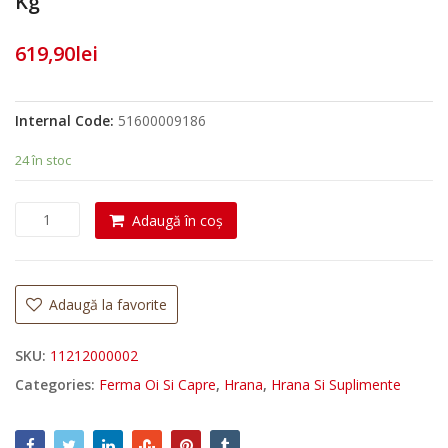
Kg
619,90
lei
Internal Code:
51600009186
24 în stoc
C
Adaugă în coș
a
n
t
i
Adaugă la favorite
t
a
SKU:
11212000002
t
Categories:
Ferma Oi Si Capre
,
Hrana
,
Hrana Si Suplimente
e
B
e