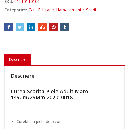
SKU:
01110110106
t
Categories:
Cai - Echitatie
,
Harnasamente
,
Scarite
e
C
u
r
e
a
S
c
Descriere
a
r
i
Descriere
t
a
Curea Scarita Piele Adult Maro
P
145Cm/25Mm 202010018
i
e
l
e
Curele din piele de bizon;
A