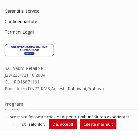
Garantii si service
Confidentialitate
Termeni Legali
S.C. Vabro Retail SRL
J29/2231/21.10.2004
CUI: RO16871191
Punct lucru:DN72,KM8,Aricestii Rahtivani,Prahova
Program:
Luni-Vineri
Acest site folosește cookie-uri pentru imbunătățirea experienței
9:00 – 12:30
utilizatorilor.
Da, accept!
Citește mai mult
13:30 – 17:00
Telefon:
0730230771