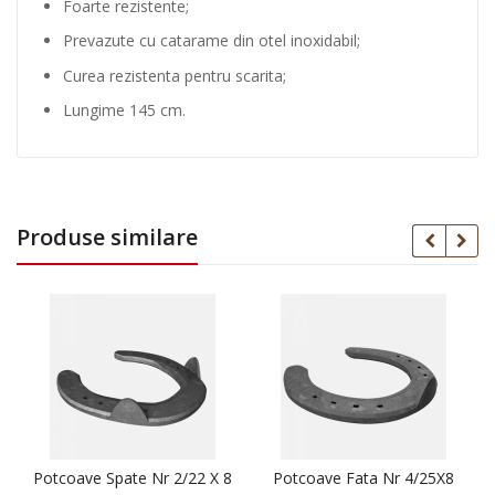
Foarte rezistente;
d
u
Prevazute cu catarame din otel inoxidabil;
l
Curea rezistenta pentru scarita;
t
M
Lungime 145 cm.
a
r
o
1
4
Produse similare
5
C
m
/
2
5
M
m
2
0
Potcoave Spate Nr 2/22 X 8
Potcoave Fata Nr 4/25X8
2