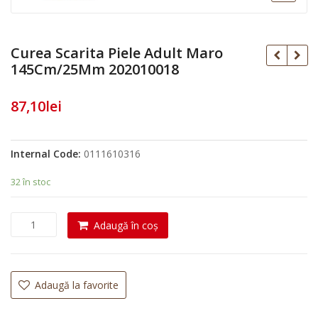
Curea Scarita Piele Adult Maro
145Cm/25Mm 202010018
87,10
lei
Internal Code:
0111610316
32 în stoc
C
Adaugă în coș
a
n
t
i
Adaugă la favorite
t
a