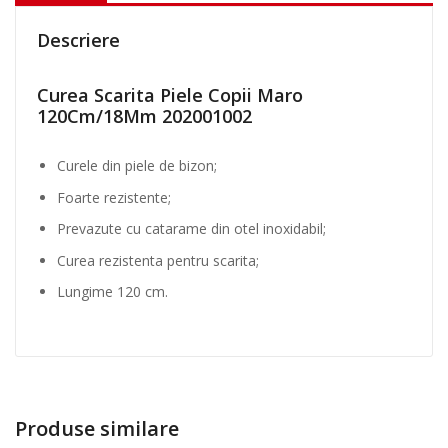
r
i
Descriere
t
a
Curea Scarita Piele Copii Maro
P
120Cm/18Mm 202001002
i
e
Curele din piele de bizon;
l
e
Foarte rezistente;
C
Prevazute cu catarame din otel inoxidabil;
o
p
Curea rezistenta pentru scarita;
i
Lungime 120 cm.
i
N
e
g
r
u
Produse similare
1