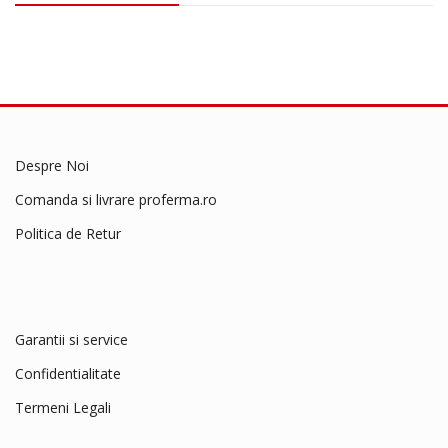
2
0
C
m
/
1
8
M
Despre Noi
m
Comanda si livrare proferma.ro
2
0
Politica de Retur
2
0
0
1
0
Garantii si service
0
Confidentialitate
2
Termeni Legali