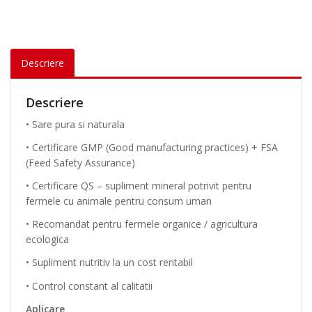
e
l
S
a
r
Descriere
e
N
Descriere
a
• Sare pura si naturala
t
u
• Certificare GMP (Good manufacturing practices) + FSA
r
(Feed Safety Assurance)
a
l
• Certificare QS – supliment mineral potrivit pentru
B
fermele cu animale pentru consum uman
l
• Recomandat pentru fermele organice / agricultura
o
ecologica
c
1
• Supliment nutritiv la un cost rentabil
0
• Control constant al calitatii
K
g
Aplicare