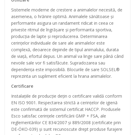
Sistemele moderne de crestere a animalelor necesită, de
asemenea, o hrănire optimă. Animalele sănătoase și
performante asigura un randament ridicat in ceea ce
priveste ritmul de îngrășare și performanta sportiva,
producția de lapte și reproducerea. Determinarea
cerințelor individuale de sare ale animalelor este
complexă, deoarece depinde de tipul animalului, durata
de viață, efortul depus. Un animal va linge sare până când
nevoile sale vor fi satisfăcute. Supradozarea sau
dependența este imposibilă. Blocurile de sare SOLSEL®
reprezinta un supliment eficient la hrana animalelor.
Certificare
Instalațiile de producție dețin o certificare validă conform
EN ISO 9001. Respectarea strictă a cerințelor de igienă
este confirmată de sistemul certificat HACCP. Produsele
Esco satisfac cerințele certificării GMP + FSA, ale
reglementărilor CE 834/2007 și 889/2008 (certificate prin
DE-ÖKO-039) și sunt recunoscute drept produse furajere