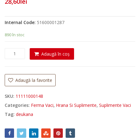
28,60
lei
Internal Code:
51600001287
890 în stoc
C
Adaugă în coș
a
n
t
i
Adaugă la favorite
t
a
SKU:
11111000148
t
Categories:
Ferma Vaci
,
Hrana Si Suplimente
,
Suplimente Vaci
e
S
Tag:
deukana
o
l
s