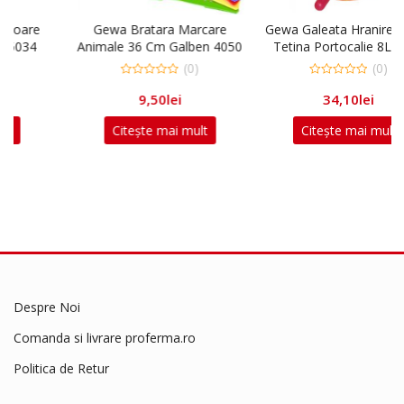
Gewa Bratara Marcare
Gewa Galeata Hranire Vitei 1
Animale 36 Cm Galben 4050
Tetina Portocalie 8L 1000
(0)
(0)
0
0
9,50
lei
34,10
lei
out
out
of
of
5
5
Citește mai mult
Citește mai mult
Despre Noi
Comanda si livrare proferma.ro
Politica de Retur