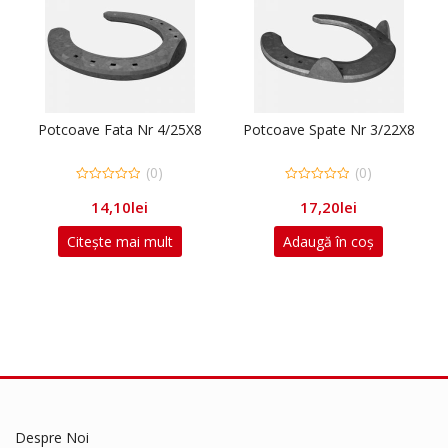
e Fata Nr 4/25X8
Potcoave Spate Nr 3/22X8
Potcoave Spa
(0)
(0)
0
0
14,10
lei
17,20
lei
17,
t
out
out
of
of
5
5
ește mai mult
Adaugă în coș
Adaugă
Despre Noi