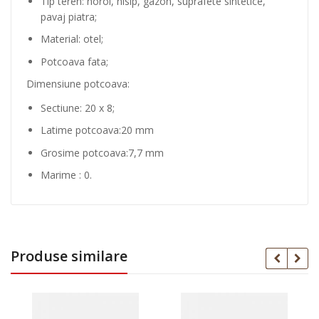
Tip teren: noroi, nisip, gazon, suprafete sintetice,
pavaj piatra;
Material: otel;
Potcoava fata;
Dimensiune potcoava:
Sectiune: 20 x 8;
Latime potcoava:20 mm
Grosime potcoava:7,7 mm
Marime : 0.
Produse similare